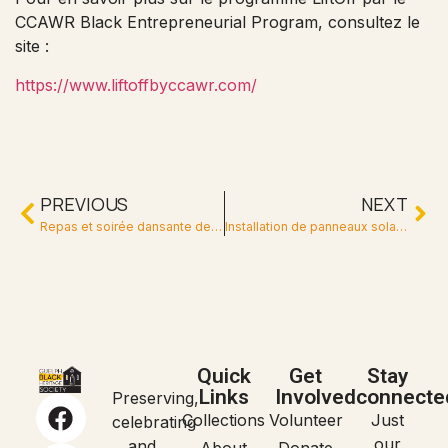
CCAWR Black Entrepreneurial Program, consultez le
site :
https://www.liftoffbyccawr.com/
PREVIOUS
NEXT
Repas et soirée dansante de Noël caribéen – le 7 décembre 2019
Installation de panneaux solaires – juillet et août 2023
Quick
Get
Stay
Links
Involved
connecte
Preserving,
Collections
Volunteer
Just
celebrating
our
and