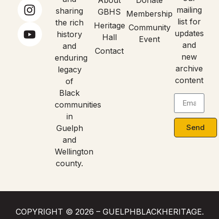
About
Donate
mailing
sharing
GBHS
Membership
list for
the rich
Heritage
Community
updates
history
Hall
Event
and
and
Contact
new
enduring
archive
legacy
content
of
Black
communities
in
Send
Guelph
and
Wellington
county.
COPYRIGHT © 2026 – GUELPHBLACKHERITAGE.